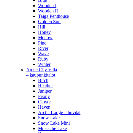
Blue
Wooden I
Wooden II
Taiga Penthouse
Golden Sun
Hill
Honey
Mellow
Pine
River
Wave
Ruby
Winter
Arctic City Villa
– kaupunkitalot
Birch
Heather
Juniper
Peony
Clover
Haven
Arctic Lodge – huvilat
Snow Lake
Snow Lake Mini
Mustache Lake