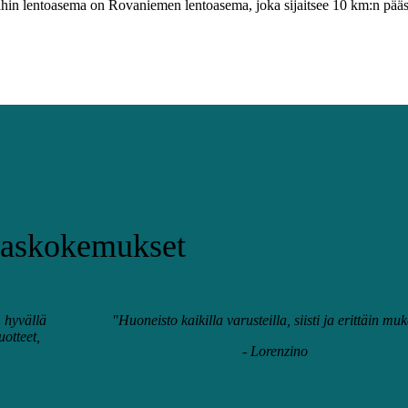
ähin lentoasema on Rovaniemen lentoasema, joka sijaitsee 10 km:n pääs
_6a781e46d29f8
as­kokemukset
 hyvällä
"Huoneisto kaikilla varusteilla, siisti ja erittäin mu
uotteet,
- Lorenzino