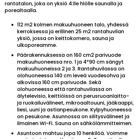
rantatalon, joka on yksiö 4:lle hlölle saunalla ja
porealtaalla.
112 m2 kolmen makuuhuoneen talo, yhdessä
kerroksessa ja erillinen 25 m2 rantahuvilan
yksiö, jossa on keittokomero, sauna ja
ulkoporeamme.
Päärakennuksessa on 160 cm2 parivuode
makuuhuoneessa nro. 1 ja 4*90 cm sängyt
makuuhuoneissa 2 ja 3. Rantahuvilassa on
olohuoneessa 140 cm leveä vuodesohva ja
alkovissa 160 cm parivuode. Sekä
olohuoneessa että rantahuvilassa on
älytelevisio, keittiöissä on perusruoanlaitto-
ja ruokailuvälineet, mikroaaltouuni, jääkaappi,
liesi, uuni ja astianpesukone. Kylpyhuoneessa
on pesukone. Asunnossa on silitysvälineet ja
ilmainen Wi-Fi. Sauna on sähkölämmitteimen.
Asuntoon mahtuu jopa 10 henkilöä. Voimme