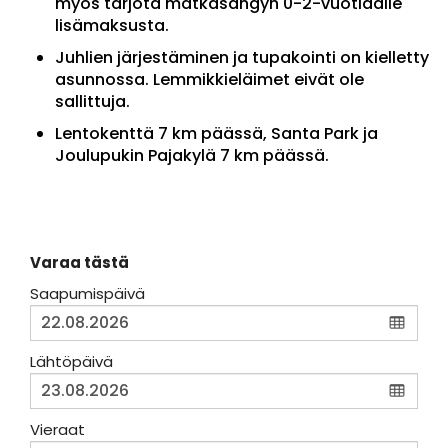
myös tarjota matkasängyn 0-2-vuotiaalle
lisämaksusta.
Juhlien järjestäminen ja tupakointi on kielletty
asunnossa. Lemmikkieläimet eivät ole
sallittuja.
Lentokenttä 7 km päässä, Santa Park ja
Joulupukin Pajakylä 7 km päässä.
Varaa tästä
Saapumispäivä
Lähtöpäivä
Vieraat