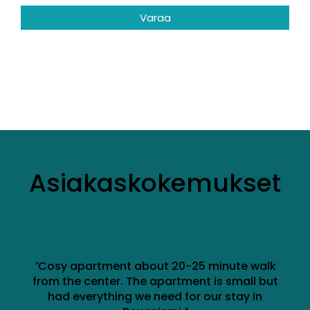
Varaa
Asiakas­kokemukset
Cosy apartment about 20-25 minute walk
"
from the center. The apartment is small but
had everything we need for our stay in