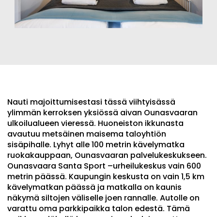
Nauti majoittumisestasi tässä viihtyisässä
ylimmän kerroksen yksiössä aivan Ounasvaaran
ulkoilualueen vieressä. Huoneiston ikkunasta
avautuu metsäinen maisema taloyhtiön
sisäpihalle. Lyhyt alle 100 metrin kävelymatka
ruokakauppaan, Ounasvaaran palvelukeskukseen.
Ounasvaara Santa Sport –urheilukeskus vain 600
metrin päässä. Kaupungin keskusta on vain 1,5 km
kävelymatkan päässä ja matkalla on kaunis
näkymä siltojen väliselle joen rannalle. Autolle on
varattu oma parkkipaikka talon edestä. Tämä