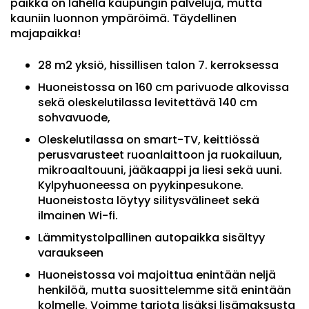
paikka on lähellä kaupungin palveluja, mutta
kauniin luonnon ympäröimä. Täydellinen
majapaikka!
28 m2 yksiö, hissillisen talon 7. kerroksessa
Huoneistossa on 160 cm parivuode alkovissa
sekä oleskelutilassa levitettävä 140 cm
sohvavuode,
Oleskelutilassa on smart-TV, keittiössä
perusvarusteet ruoanlaittoon ja ruokailuun,
mikroaaltouuni, jääkaappi ja liesi sekä uuni.
Kylpyhuoneessa on pyykinpesukone.
Huoneistosta löytyy silitysvälineet sekä
ilmainen Wi-fi.
Lämmitystolpallinen autopaikka sisältyy
varaukseen
Huoneistossa voi majoittua enintään neljä
henkilöä, mutta suosittelemme sitä enintään
kolmelle. Voimme tarjota lisäksi lisämaksusta