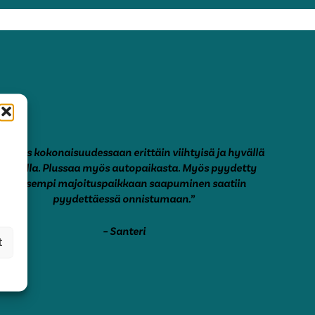
joitus kokonaisuudessaan erittäin viihtyisä ja hyvällä
ijainnilla. Plussaa myös autopaikasta. Myös pyydetty
aikaisempi majoituspaikkaan saapuminen saatiin
pyydettäessä onnistumaan.”
– Santeri
t