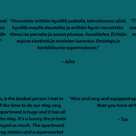
esti
”Huoneisto erittäin hyvällä paikalla, tahrattoman siisti,
”T
at.
hyvällä maulla sisustettu ja erittäin hyvin varustettu.
met
lle
Hieno iso parveke ja sauna plussaa. Suosittelen. Erittäin
a
”
sujuva viestintä ja avainten luovutus. Omistaja ja
henkilökunta supermukavia.”
– Juha
, is the kindest person I met in
”Nice and very well equipped 
ll the time to do our stay very
than you have at 
partment is huge and it has all
he stay. It’s a luxury the private
– Tzu
joyed so much.
The apartment
lway station and a supermarket