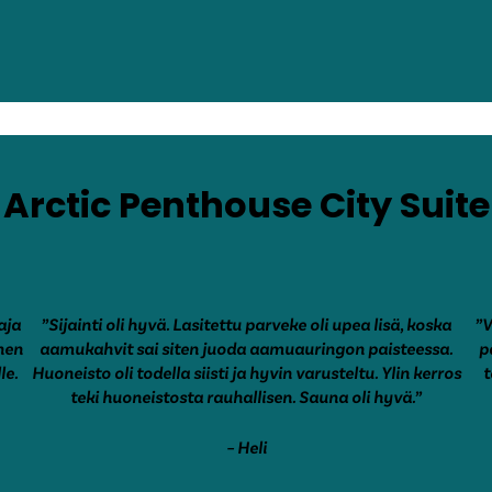
Arctic Penthouse City Suite
aja
”Sijainti oli hyvä. Lasitettu parveke oli upea lisä, koska
”V
inen
aamukahvit sai siten juoda aamuauringon paisteessa.
p
le.
Huoneisto oli todella siisti ja hyvin varusteltu. Ylin kerros
t
teki huoneistosta rauhallisen. Sauna oli hyvä.”
– Heli