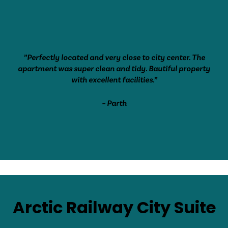
”Perfectly located and very close to city center. The
apartment was super clean and tidy. Bautiful property
with excellent facilities.”
– Parth
Arctic Railway City Suite