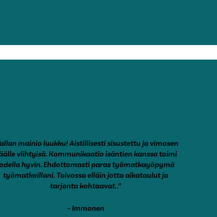
allan mainio luukku! Aistillisesti sisustettu ja vimosen
äälle viihtyisä. Kommunikaatio isäntien kanssa toimi
odella hyvin. Ehdottomasti paras työmatkayöpymä
työmatkoillani. Toivossa elläin jotta aikataulut ja
tarjonta kohtaavat..”
– Immonen