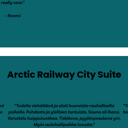
really near.”
– Noemi
Arctic Railway City Suite
ed
”Todella viehättävä ja siisti huoneisto rauhallisella
”T
me
paikalla. Puhdasta ja ylellisen tuntuista. Sauna oli ihana.
to
Varustelu huippuluokkaa. Tiskikone, pyykinpesukone ym.
Myös autohallipaikka luxusta.”