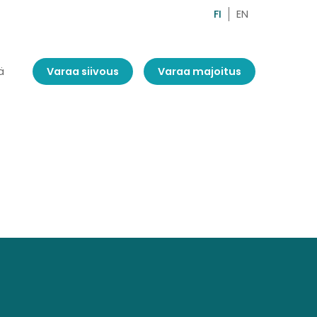
FI
EN
ä
Varaa siivous
Varaa majoitus