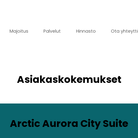
Majoitus
Palvelut
Hinnasto
Ota yhteytt
Asiakaskokemukset
Arctic Aurora City Suite