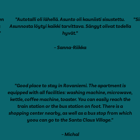
en
”Autotalli oli lähellä. Asunto oli kauniisti sisustettu.
”Si
a
Asunnosta löytyi kaikki tarvittava. Sängyt olivat todella
”
hyvät.”
– Sanna-Riikka
”Good place to stay in Rovaniemi. The apartment is
equipped with all facilities: washing machine, microwave,
kettle, coffee machine, toaster. You can easily reach the
train station or the bus station on foot. There is a
shopping center nearby, as well as a bus stop from which
yoou can go to the Santa Claus Village.”
– Michal