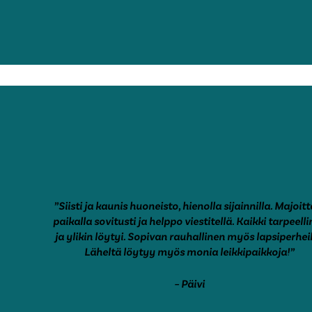
”Siisti ja kaunis huoneisto, hienolla sijainnilla. Majoitt
paikalla sovitusti ja helppo viestitellä. Kaikki tarpeell
ja ylikin löytyi. Sopivan rauhallinen myös lapsiperheil
Läheltä löytyy myös monia leikkipaikkoja!”
– Päivi