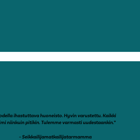
odella ihastuttava huoneisto. Hyvin varustettu. Kaikki
imi niinkuin pitikin. Tulemme varmasti uudestaankin.”
– Seikkailijamatkailijatarmamma