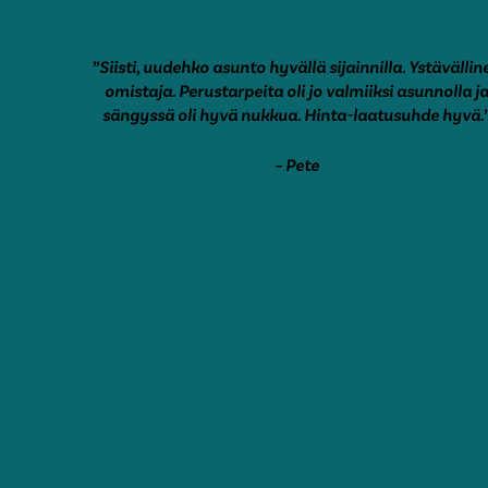
”Siisti, uudehko asunto hyvällä sijainnilla. Ystävällin
omistaja. Perustarpeita oli jo valmiiksi asunnolla j
sängyssä oli hyvä nukkua. Hinta-laatusuhde hyvä.
– Pete