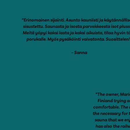
”Erinomainen sijainti. Asunto kauniisti ja käytännällis
sisustettu. Saunasta ja isosta parvekkeesta isot pluss
Meitä yöpyi kaksi lasta ja kaksi aikuista, tilaa hyvin tä
porukalle. Myös pysäköinti vaivatonta. Suosittelen!
– Sanna
”The owner, Maria
Finland trying a
comfortable. The a
the necessary for t
sauna that we en
has also the rai