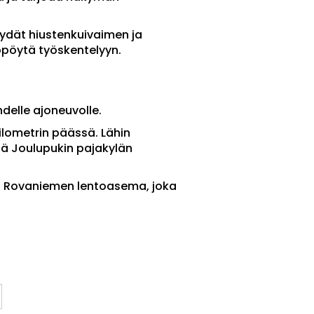
ydät hiustenkuivaimen ja
yöpöytä työskentelyyn.
delle ajoneuvolle.
ilometrin päässä. Lähin
sä Joulupukin pajakylän
n Rovaniemen lentoasema, joka