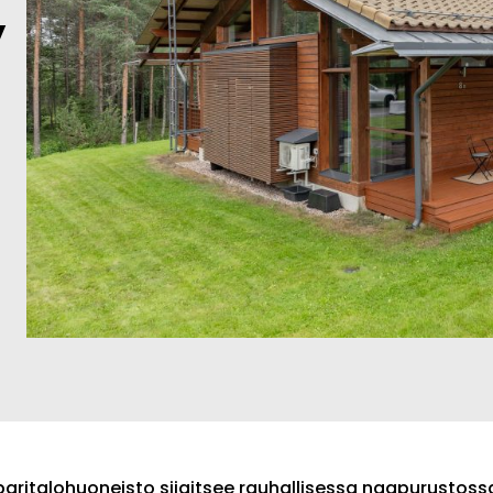
y
aritalohuoneisto sijaitsee rauhallisessa naapurustos