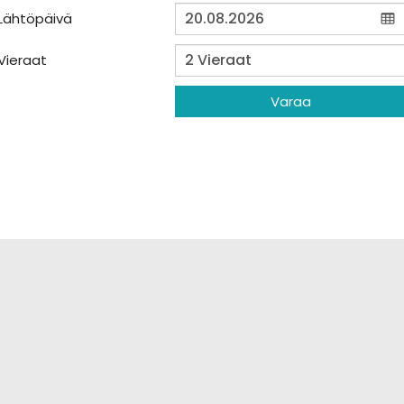
Lähtöpäivä
Vieraat
Varaa