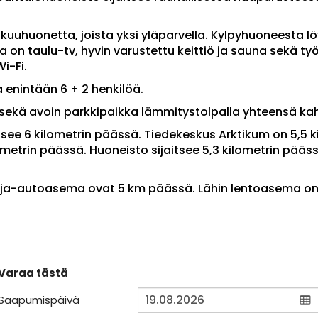
uhuonetta, joista yksi yläparvella. Kylpyhuoneesta lö
sa on taulu-tv, hyvin varustettu keittiö ja sauna sekä t
i-Fi.
 enintään 6 + 2 henkilöä.
s sekä avoin parkkipaikka lämmitystolpalla yhteensä kah
see 6 kilometrin päässä. Tiedekeskus Arktikum on 5,5 k
metrin päässä. Huoneisto sijaitsee 5,3 kilometrin pääs
inja-autoasema ovat 5 km päässä. Lähin lentoasema o
Varaa tästä
Saapumispäivä