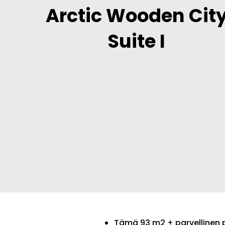
Arctic Wooden Cit
Suite I
Tämä 93 m2 + parvellinen p