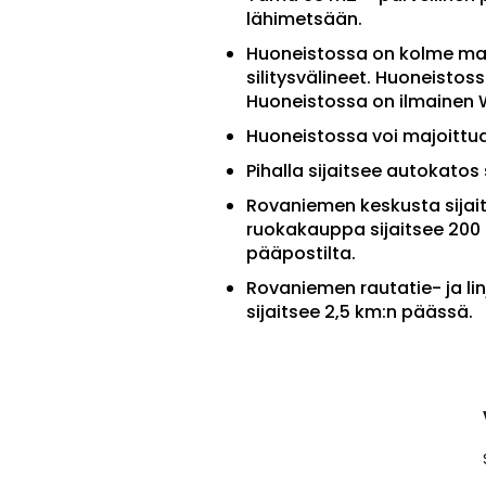
lähimetsään.
Huoneistossa on kolme maku
silitysvälineet. Huoneistos
Huoneistossa on ilmainen W
Huoneistossa voi majoittua
Pihalla sijaitsee autokato
Rovaniemen keskusta sijait
ruokakauppa sijaitsee 200 
pääpostilta.
Rovaniemen rautatie- ja l
sijaitsee 2,5 km:n päässä.