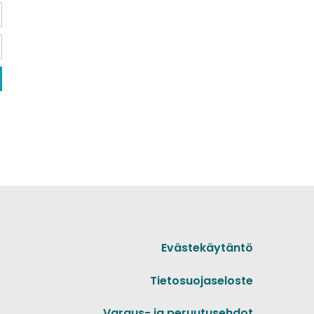
Evästekäytäntö
Tietosuojaseloste
Varaus- ja peruutusehdot