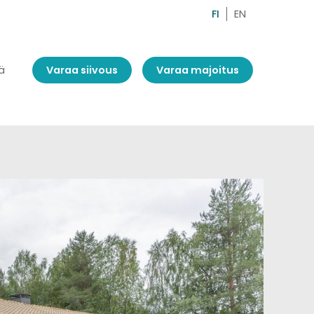
FI
EN
ä
Varaa siivous
Varaa majoitus